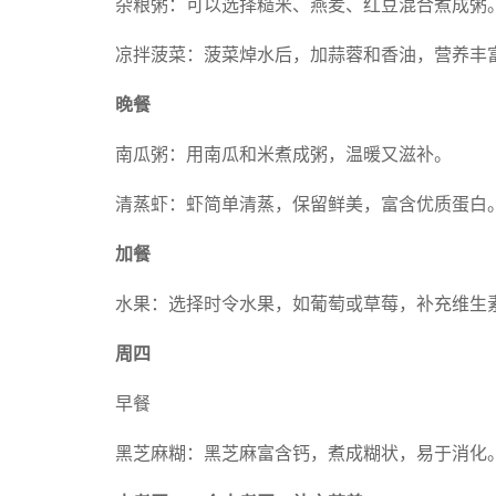
杂粮粥：可以选择糙米、燕麦、红豆混合煮成粥
凉拌菠菜：菠菜焯水后，加蒜蓉和香油，营养丰
晚餐
南瓜粥：用南瓜和米煮成粥，温暖又滋补。
清蒸虾：虾简单清蒸，保留鲜美，富含优质蛋白
加餐
水果：选择时令水果，如葡萄或草莓，补充维生
周四
早餐
黑芝麻糊：黑芝麻富含钙，煮成糊状，易于消化