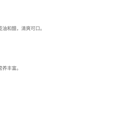
榄油和醋，清爽可口。
营养丰富。