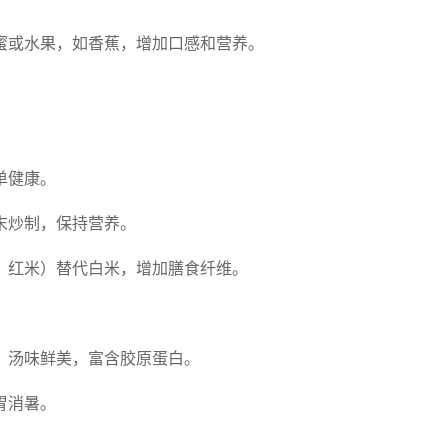
蜜或水果，如香蕉，增加口感和营养。
单健康。
末炒制，保持营养。
、红米）替代白米，增加膳食纤维。
，汤味鲜美，富含胶原蛋白。
胃消暑。